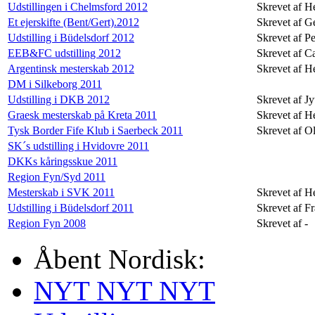
Udstillingen i Chelmsford 2012
Skrevet af H
Et ejerskifte (Bent/Gert).2012
Skrevet af G
Udstilling i Büdelsdorf 2012
Skrevet af P
EEB&FC udstilling 2012
Skrevet af C
Argentinsk mesterskab 2012
Skrevet af H
DM i Silkeborg 2011
Udstilling i DKB 2012
Skrevet af Jy
Graesk mesterskab på Kreta 2011
Skrevet af H
Tysk Border Fife Klub i Saerbeck 2011
Skrevet af O
SK´s udstilling i Hvidovre 2011
DKKs kåringsskue 2011
Region Fyn/Syd 2011
Mesterskab i SVK 2011
Skrevet af H
Udstilling i Büdelsdorf 2011
Skrevet af F
Region Fyn 2008
Skrevet af -
Åbent Nordisk:
NYT NYT NYT