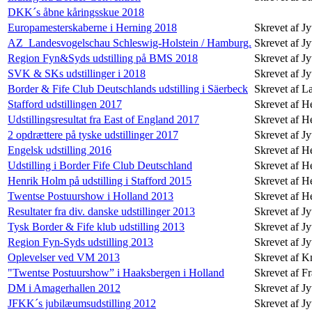
DKK´s åbne kåringsskue 2018
Europamesterskaberne i Herning 2018
Skrevet af Jy
AZ_Landesvogelschau Schleswig-Holstein / Hamburg.
Skrevet af Jy
Region Fyn&Syds udstilling på BMS 2018
Skrevet af Jy
SVK & SKs udstillinger i 2018
Skrevet af Jy
Border & Fife Club Deutschlands udstilling i Säerbeck
Skrevet af L
Stafford udstillingen 2017
Skrevet af H
Udstillingsresultat fra East of England 2017
Skrevet af H
2 opdrættere på tyske udstillinger 2017
Skrevet af Jy
Engelsk udstilling 2016
Skrevet af H
Udstilling i Border Fife Club Deutschland
Skrevet af H
Henrik Holm på udstilling i Stafford 2015
Skrevet af H
Twentse Postuurshow i Holland 2013
Skrevet af H
Resultater fra div. danske udstillinger 2013
Skrevet af Jy
Tysk Border & Fife klub udstilling 2013
Skrevet af Jy
Region Fyn-Syds udstilling 2013
Skrevet af Jy
Oplevelser ved VM 2013
Skrevet af 
"Twentse Postuurshow” i Haaksbergen i Holland
Skrevet af F
DM i Amagerhallen 2012
Skrevet af Jy
JFKK´s jubilæumsudstilling 2012
Skrevet af Jy