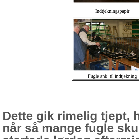
Indtjekningspapir
Fugle ank. til indtjekning
Dette gik rimelig tjept,
når så mange fugle skul