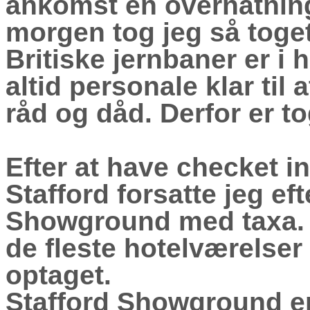
ankomst en overnatnin
morgen tog jeg så toget 
Britiske jernbaner er i h
altid personale klar til
råd og dåd. Derfor er t
Efter at have checket i
Stafford forsatte jeg e
Showground med taxa. 
de fleste hotelværelser
optaget.
Stafford Showground er