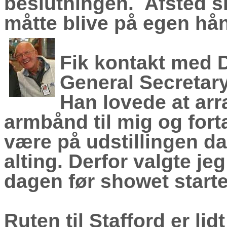
beslutningen. Afsted sku
måtte blive på egen hå
Fik kontakt med 
General Secretary
Han lovede at ar
armbånd til mig og forta
være på udstillingen da
alting. Derfor valgte je
dagen før showet start
Ruten til Stafford er li